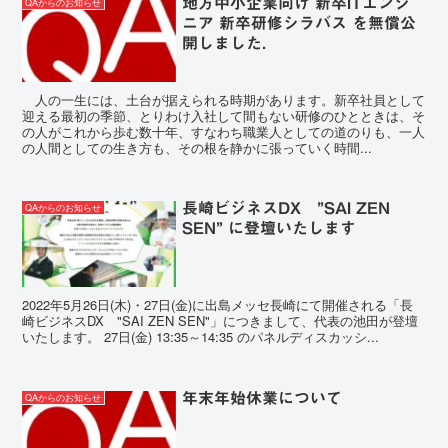
地方中小企業向け 新卒ITエンジ
QAからのお知らせ
ニア 新卒研修シラバス を無償公
開しました．
人の一生には、土台が据えられる時期があります。新卒社員として
迎える最初の季節、とりわけ入社して間もない研修のひとときは、そ
の人がこれから歩む数十年、すなわち職業人としての道のりも、一人
の人間としての生き方も、その根を静かに張っていく時間...
長崎ビジネスDX ”SAI ZEN
QAからのお知らせ
SEN” に登壇いたします
2022年5月26日(木)・27日(金)に出島メッセ長崎にて開催される「長
崎ビジネスDX "SAI ZEN SEN"」につきまして、代表の池田が登壇
いたします。 27日(金) 13:35～14:35 のパネルディスカッシ...
年末年始休業について
QAからのお知らせ