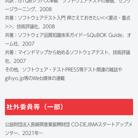
共訳：ISTQBシラバス準拠 ソフトウェアテストの基礎，センゲ
ージラーニング，2008
共著：ソフトウェアテスト入門 押さえておきたい<<要点・重点
>>，技術評論社，2008
共著：ソフトウェア品質知識体系ガイド―SQuBOK Guide，オ
ーム社，2007
共著：マインドマップから始めるソフトウェアテスト，技術評論
社，2007
その他，ソフトウェア・テストPRESS等テスト関連の雑誌や
gihyo.jp等のWeb媒体の連載
社外委員等（一部）
公益財団法人長崎県産業振興財団 CO-DEJIMAスタートアップメ
ンター、2021年～