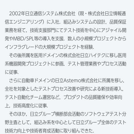
2002年日立通信システム株式会社（現・株式会社日立情報通
信エンジニアリング）に入社．組込みシステムの設計，品質保証
業務を経て，技術支援部門にてテスト技術を中心にアジャイル開
発やMBD/SPL等の導入を支援．数人の小規模プロジェクトから
インフラグレードの大規模プロジェクトを経験．
その後所属を医用ドメインの株式会社日立ハイテクに移し医用
系機器開発プロジェクトに参画，テスト管理業務やプロセス活動
に従事．
さらに自動車ドメインの日立Astemo株式会社に所属を移し，
全社を対象としたテストプロセス改善や研究による新技術導入，
テスト自動化チーム運営など，プロダクトの品質確保や効率向
上，技術高度化に従事．
そのほか，日立グループ横断部会活動のソフトウェアテスト分
野主査として，組込み系を中心として日立グループ全体のテスト
技術力向上や技術者育成活動に取り組んできた．