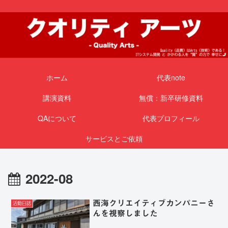
ホーム
代表note
講演資料
無償：新卒研修資料
QAについて
代表プロフィール
サービスとご依頼
2022-08
西海クリエイティブカンパニーさ
活動日誌
んを視察しました