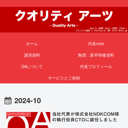
ホーム
代表note
講演資料
無償：新卒研修資料
QAについて
代表プロフィール
サービスとご依頼
2024-10
当社代表が株式会社NDKCOM様
QAからのお知らせ
の執行役員CTOに就任しました