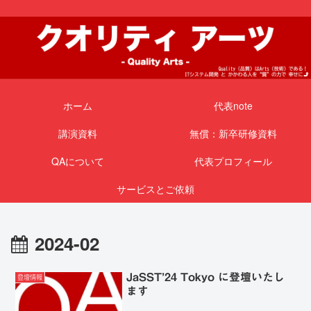
ホーム
代表note
講演資料
無償：新卒研修資料
QAについて
代表プロフィール
サービスとご依頼
2024-02
JaSST’24 Tokyo に登壇いたし
登壇情報
ます