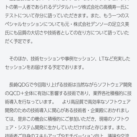
トの第一人者であられるデジタルハーツ株式会社の高橋寿一氏に
テストについて存分に語っていただきます。また、もう一つのス
ペシャルセッションについても元・株式会社デンソーの足立久美
氏にも品質の大切さや技術者としての在り方について語っていた
だく予定です。
そのほか、技術セッションや事例セッション、LTなど充実した
セッションをお届けする予定でおります。
長崎QDGで今回取り上げる技術は当然ながらソフトウェア開発
のQCD＋全体に有効に影響する技術であり，業界各社積極的に技
術導入を行なっています。 より高品質で高効率なソフトウェア
開発のための技術導入に関心がある技術者・企業殿におかれまし
ては，是非この機会に積極的にご参加いただき，現場のソフトウ
ェア・システム開発に生かしていただければと存じます。また、
技術者ご自身のスキルアップやモチベーション向上，議論や交流