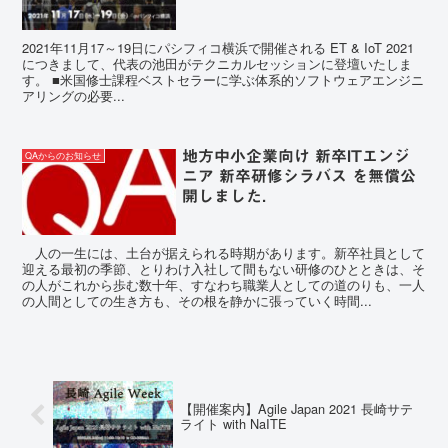
2021年11月17～19日にパシフィコ横浜で開催される ET & IoT 2021
につきまして、代表の池田がテクニカルセッションに登壇いたしま
す。 ■米国修士課程ベストセラーに学ぶ体系的ソフトウェアエンジニ
アリングの必要...
地方中小企業向け 新卒ITエンジ
QAからのお知らせ
ニア 新卒研修シラバス を無償公
開しました．
人の一生には、土台が据えられる時期があります。新卒社員として
迎える最初の季節、とりわけ入社して間もない研修のひとときは、そ
の人がこれから歩む数十年、すなわち職業人としての道のりも、一人
の人間としての生き方も、その根を静かに張っていく時間...
【開催案内】Agile Japan 2021 長崎サテ
ライト with NaITE