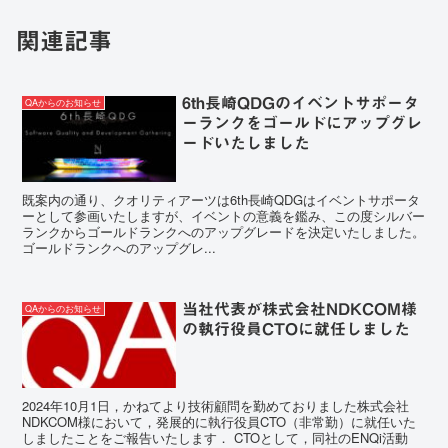
関連記事
6th長崎QDGのイベントサポータ
QAからのお知らせ
ーランクをゴールドにアップグレ
ードいたしました
既案内の通り、クオリティアーツは6th長崎QDGはイベントサポータ
ーとして参画いたしますが、イベントの意義を鑑み、この度シルバー
ランクからゴールドランクへのアップグレードを決定いたしました。
ゴールドランクへのアップグレ...
当社代表が株式会社NDKCOM様
QAからのお知らせ
の執行役員CTOに就任しました
2024年10月1日，かねてより技術顧問を勤めておりました株式会社
NDKCOM様において，発展的に執行役員CTO（非常勤）に就任いた
しましたことをご報告いたします． CTOとして，同社のENQi活動