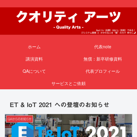
ホーム
代表note
講演資料
無償：新卒研修資料
QAについて
代表プロフィール
サービスとご依頼
ET & IoT 2021 への登壇のお知らせ
QAからのお知らせ