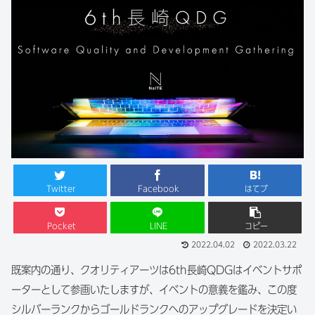
Twitter
Facebook
はてブ
Pocket
LINE
コピー
2022.04.02
2022.03.22
既案内の通り、クオリティアーツは6th長崎QDGはイベントサポ
ーターとして参画いたしますが、イベントの意義を鑑み、この度
シルバーランクからゴールドランクへのアップグレードを決定い