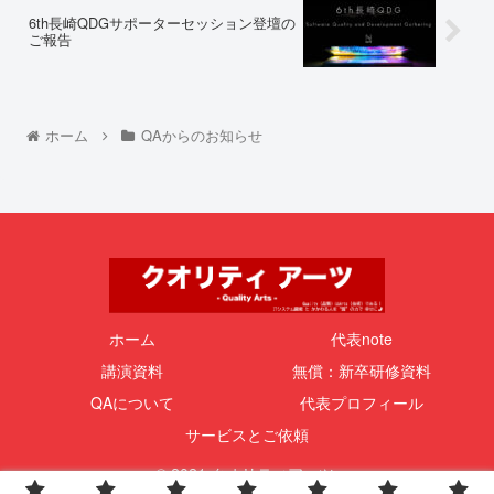
6th長崎QDGサポーターセッション登壇の
ご報告
ホーム
QAからのお知らせ
ホーム
代表note
講演資料
無償：新卒研修資料
QAについて
代表プロフィール
サービスとご依頼
© 2021 クオリティアーツ.